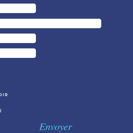
oir
e
Envoyer