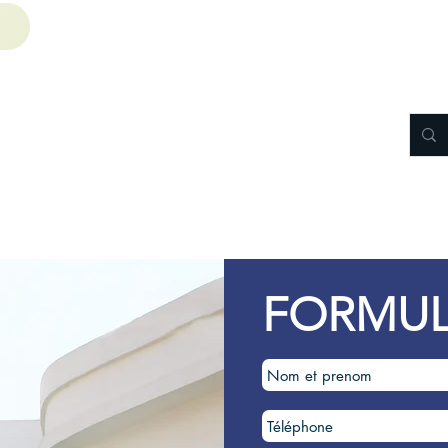
ces
A louer
A vendre
FORMUL